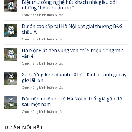
ngưỡng
Biệt thự công nghệ hút khách nhà giàu bởi
với
Group
31
biệt
siêu
những “tiêu chuẩn kép”
Th7
thự
biệt
ở
Chức năng bình luận bị tắt
công
thự
Biệt
nghệ
sinh
thự
Dự án cao cấp tại Hà Nội đạt giải thưởng BĐS
mang
thái
26
công
đậm
châu Á
mới
Th8
nghệ
kiến
ở
Chức năng bình luận bị tắt
hút
trúc
Dự
khách
Địa
án
Hà Nội: Đất nền vùng ven chỉ 5 triệu đồng/m2
nhà
Trung
26
cao
giàu
vẫn ế
Hải
Th8
cấp
bởi
Sunshine
ở
Chức năng bình luận bị tắt
tại
những
Wonder
Hà
Hà
“tiêu
Villas
Nội:
Xu hướng kinh doanh 2017 – Kinh doanh gì bây
Nội
chuẩn
26
Đất
đạt
giờ lãi lớn
kép”
Th8
nền
giải
ở
Chức năng bình luận bị tắt
vùng
thưởng
Xu
ven
BĐS
hướng
Đất nền nhiều nơi ở Hà Nội bị thổi giá gấp đôi
chỉ
châu
25
kinh
5
sau một năm
Á
Th8
doanh
triệu
ở
Chức năng bình luận bị tắt
2017
đồng/m2
Đất
–
vẫn
nền
Kinh
ế
nhiều
DỰ ÁN NỔI BẬT
doanh
nơi