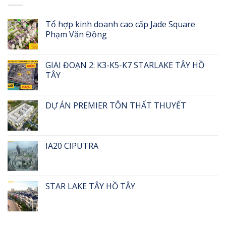
gì
ở
bây
Hà
giờ
Tổ hợp kinh doanh cao cấp Jade Square
Nội
lãi
Phạm Văn Đồng
bị
lớn
thổi
giá
gấp
GIAI ĐOẠN 2: K3-K5-K7 STARLAKE TÂY HỒ
đôi
TÂY
sau
một
năm
DỰ ÁN PREMIER TÔN THẤT THUYẾT
IA20 CIPUTRA
STAR LAKE TÂY HỒ TÂY