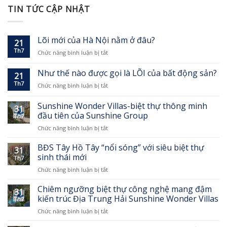
TIN TỨC CẬP NHẬT
Lõi mới của Hà Nội nằm ở đâu?
21
Th7
ở
Chức năng bình luận bị tắt
Lõi
mới
Như thế nào được gọi là LÕI của bất động sản?
21
của
Th7
ở
Chức năng bình luận bị tắt
Hà
Như
Nội
thế
nằm
Sunshine Wonder Villas-biệt thự thông minh
31
nào
ở
đầu tiên của Sunshine Group
Th7
được
đâu?
ở
Chức năng bình luận bị tắt
gọi
Sunshine
là
Wonder
LÕI
BĐS Tây Hồ Tây “nổi sóng” với siêu biệt thự
31
Villas-
của
sinh thái mới
Th7
biệt
bất
ở
Chức năng bình luận bị tắt
thự
động
BĐS
thông
sản?
Tây
Chiêm ngưỡng biệt thự công nghệ mang đậm
minh
31
Hồ
đầu
kiến trúc Địa Trung Hải Sunshine Wonder Villas
Th7
Tây
tiên
ở
Chức năng bình luận bị tắt
“nổi
của
Chiêm
sóng”
Sunshine