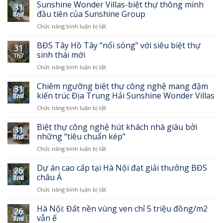
thế
nằm
Sunshine Wonder Villas-biệt thự thông minh
31
nào
ở
đầu tiên của Sunshine Group
Th7
được
đâu?
ở
Chức năng bình luận bị tắt
gọi
Sunshine
là
Wonder
LÕI
BĐS Tây Hồ Tây “nổi sóng” với siêu biệt thự
31
Villas-
của
sinh thái mới
Th7
biệt
bất
ở
Chức năng bình luận bị tắt
thự
động
BĐS
thông
sản?
Tây
Chiêm ngưỡng biệt thự công nghệ mang đậm
minh
31
Hồ
đầu
kiến trúc Địa Trung Hải Sunshine Wonder Villas
Th7
Tây
tiên
ở
Chức năng bình luận bị tắt
“nổi
của
Chiêm
sóng”
Sunshine
ngưỡng
Biệt thự công nghệ hút khách nhà giàu bởi
với
Group
31
biệt
siêu
những “tiêu chuẩn kép”
Th7
thự
biệt
ở
Chức năng bình luận bị tắt
công
thự
Biệt
nghệ
sinh
thự
Dự án cao cấp tại Hà Nội đạt giải thưởng BĐS
mang
thái
26
công
đậm
châu Á
mới
Th8
nghệ
kiến
ở
Chức năng bình luận bị tắt
hút
trúc
Dự
khách
Địa
án
Hà Nội: Đất nền vùng ven chỉ 5 triệu đồng/m2
nhà
Trung
26
cao
giàu
vẫn ế
Hải
Th8
cấp