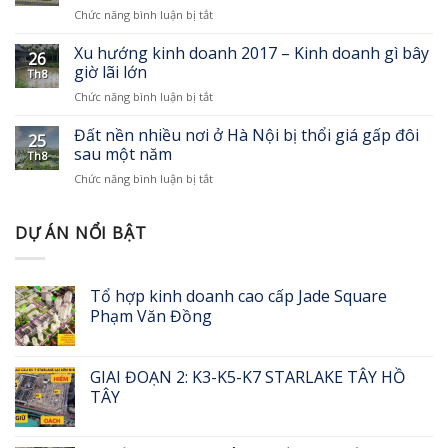
bởi
Sunshine
ở
Chức năng bình luận bị tắt
tại
những
Wonder
Hà
Hà
“tiêu
Villas
Nội:
Xu hướng kinh doanh 2017 – Kinh doanh gì bây
Nội
chuẩn
26
Đất
đạt
giờ lãi lớn
kép”
Th8
nền
giải
ở
Chức năng bình luận bị tắt
vùng
thưởng
Xu
ven
BĐS
hướng
Đất nền nhiều nơi ở Hà Nội bị thổi giá gấp đôi
chỉ
châu
25
kinh
5
sau một năm
Á
Th8
doanh
triệu
ở
Chức năng bình luận bị tắt
2017
đồng/m2
Đất
–
vẫn
nền
Kinh
ế
nhiều
DỰ ÁN NỔI BẬT
doanh
nơi
gì
ở
bây
Hà
giờ
Tổ hợp kinh doanh cao cấp Jade Square
Nội
lãi
Phạm Văn Đồng
bị
lớn
thổi
giá
gấp
GIAI ĐOẠN 2: K3-K5-K7 STARLAKE TÂY HỒ
đôi
TÂY
sau
một
năm