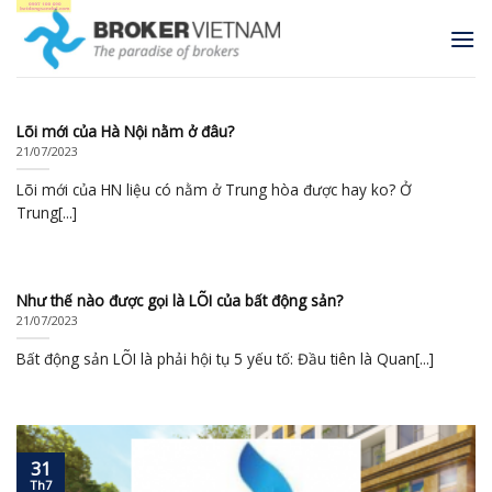
Skip
to
content
Lõi mới của Hà Nội nằm ở đâu?
21/07/2023
Lõi mới của HN liệu có nằm ở Trung hòa được hay ko? Ở
Trung[...]
Như thế nào được gọi là LÕI của bất động sản?
21/07/2023
Bất động sản LÕI là phải hội tụ 5 yếu tố: Đầu tiên là Quan[...]
31
Th7