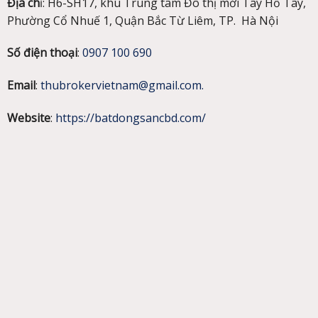
Địa ch
ỉ: H6-SH17, khu Trung tâm Đô thị mới Tây Hồ Tây,
Phường Cổ Nhuế 1, Quận Bắc Từ Liêm, TP. Hà Nội
Số điện thoại
:
0907 100 690
Email
:
thubrokervietnam@gmail.com.
Website
:
https://batdongsancbd.com/