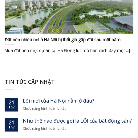
Đất nền nhiều nơi ở Hà Nội bị thổi giá gấp đôi sau một năm
Mua đất nền một dự án tại Hà Đông lúc mở bán cách đây một[...]
TIN TỨC CẬP NHẬT
Lõi mới của Hà Nội nằm ở đâu?
21
Th7
ở
Chức năng bình luận bị tắt
Lõi
mới
Như thế nào được gọi là LÕI của bất động sản?
21
của
Th7
ở
Chức năng bình luận bị tắt
Hà
Như
Nội