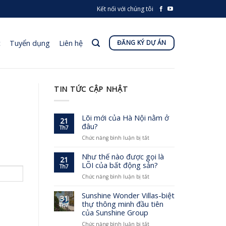
Kết nối với chúng tôi
c
Tuyển dụng
Liên hệ
ĐĂNG KÝ DỰ ÁN
TIN TỨC CẬP NHẬT
Lõi mới của Hà Nội nằm ở
21
đâu?
Th7
ở
Chức năng bình luận bị tắt
Lõi
mới
Như thế nào được gọi là
21
của
LÕI của bất động sản?
Th7
Hà
ở
Chức năng bình luận bị tắt
Nội
Như
nằm
thế
Sunshine Wonder Villas-biệt
ở
31
nào
đâu?
thự thông minh đầu tiên
Th7
được
của Sunshine Group
gọi
ở
Chức năng bình luận bị tắt
là