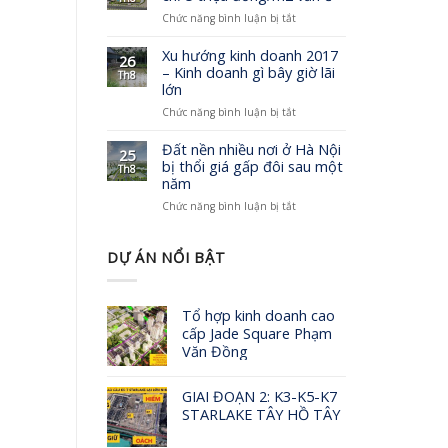
cấp
những
Villas
ở
Chức năng bình luận bị tắt
tại
“tiêu
Hà
Hà
chuẩn
Nội:
Xu hướng kinh doanh 2017
Nội
kép”
26
Đất
đạt
– Kinh doanh gì bây giờ lãi
Th8
nền
giải
lớn
vùng
thưởng
ở
Chức năng bình luận bị tắt
ven
BĐS
Xu
chỉ
châu
hướng
5
Đất nền nhiều nơi ở Hà Nội
Á
25
kinh
triệu
bị thổi giá gấp đôi sau một
Th8
doanh
đồng/m2
năm
2017
vẫn
ở
Chức năng bình luận bị tắt
–
ế
Đất
Kinh
nền
doanh
nhiều
DỰ ÁN NỔI BẬT
gì
nơi
bây
ở
giờ
Hà
lãi
Tổ hợp kinh doanh cao
Nội
lớn
cấp Jade Square Phạm
bị
Văn Đồng
thổi
giá
gấp
GIAI ĐOẠN 2: K3-K5-K7
đôi
STARLAKE TÂY HỒ TÂY
sau
một
năm