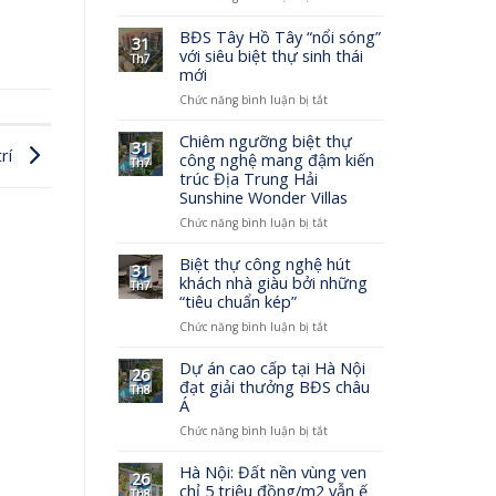
Sunshine
LÕI
Wonder
của
BĐS Tây Hồ Tây “nổi sóng”
31
Villas-
bất
với siêu biệt thự sinh thái
Th7
biệt
động
mới
thự
sản?
ở
Chức năng bình luận bị tắt
thông
BĐS
minh
Tây
đầu
Chiêm ngưỡng biệt thự
31
trí
Hồ
tiên
công nghệ mang đậm kiến
Th7
Tây
của
trúc Địa Trung Hải
“nổi
Sunshine
Sunshine Wonder Villas
sóng”
Group
ở
Chức năng bình luận bị tắt
với
Chiêm
siêu
ngưỡng
biệt
Biệt thự công nghệ hút
31
biệt
thự
khách nhà giàu bởi những
Th7
thự
sinh
“tiêu chuẩn kép”
công
thái
ở
Chức năng bình luận bị tắt
nghệ
mới
Biệt
mang
thự
đậm
Dự án cao cấp tại Hà Nội
26
công
kiến
đạt giải thưởng BĐS châu
Th8
nghệ
trúc
Á
hút
Địa
ở
Chức năng bình luận bị tắt
khách
Trung
Dự
nhà
Hải
án
giàu
Hà Nội: Đất nền vùng ven
Sunshine
26
cao
bởi
chỉ 5 triệu đồng/m2 vẫn ế
Wonder
Th8