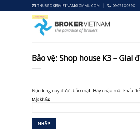
Skip
THUBROKERVIETNAM@GMAIL.COM.
0907100690
to
content
Bảo vệ: Shop house K3 – Giai 
Nội dung này được bảo mật. Hãy nhập mật khẩu để
Mật khẩu: