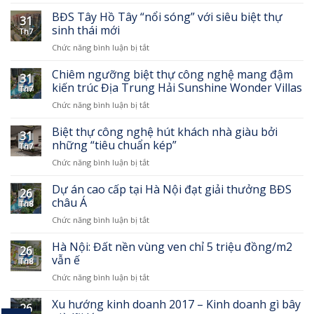
Sunshine
là
Wonder
LÕI
BĐS Tây Hồ Tây “nổi sóng” với siêu biệt thự
31
Villas-
của
sinh thái mới
Th7
biệt
bất
ở
Chức năng bình luận bị tắt
thự
động
BĐS
thông
sản?
Tây
Chiêm ngưỡng biệt thự công nghệ mang đậm
minh
31
Hồ
đầu
kiến trúc Địa Trung Hải Sunshine Wonder Villas
Th7
Tây
tiên
ở
Chức năng bình luận bị tắt
“nổi
của
Chiêm
sóng”
Sunshine
ngưỡng
Biệt thự công nghệ hút khách nhà giàu bởi
với
Group
31
biệt
siêu
những “tiêu chuẩn kép”
Th7
thự
biệt
ở
Chức năng bình luận bị tắt
công
thự
Biệt
nghệ
sinh
thự
Dự án cao cấp tại Hà Nội đạt giải thưởng BĐS
mang
thái
26
công
đậm
châu Á
mới
Th8
nghệ
kiến
ở
Chức năng bình luận bị tắt
hút
trúc
Dự
khách
Địa
án
Hà Nội: Đất nền vùng ven chỉ 5 triệu đồng/m2
nhà
Trung
26
cao
giàu
vẫn ế
Hải
Th8
cấp
bởi
Sunshine
ở
Chức năng bình luận bị tắt
tại
những
Wonder
Hà
Hà
“tiêu
Villas
Nội:
Xu hướng kinh doanh 2017 – Kinh doanh gì bây
Nội
chuẩn
26
Đất