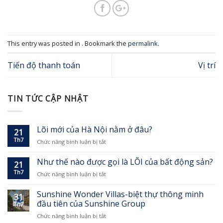
This entry was posted in . Bookmark the
permalink
.
Tiến độ thanh toán
Vị trí
TIN TỨC CẬP NHẬT
Lõi mới của Hà Nội nằm ở đâu?
21
Th7
ở
Chức năng bình luận bị tắt
Lõi
mới
Như thế nào được gọi là LÕI của bất động sản?
21
của
Th7
ở
Chức năng bình luận bị tắt
Hà
Như
Nội
thế
nằm
Sunshine Wonder Villas-biệt thự thông minh
31
nào
ở
đầu tiên của Sunshine Group
Th7
được
đâu?
ở
Chức năng bình luận bị tắt
gọi