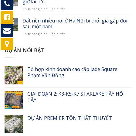
đạt
giờ lãi lớn
kép”
Th8
nền
giải
ở
Chức năng bình luận bị tắt
vùng
thưởng
Xu
ven
BĐS
hướng
Đất nền nhiều nơi ở Hà Nội bị thổi giá gấp đôi
chỉ
châu
25
kinh
5
sau một năm
Á
Th8
doanh
triệu
ở
Chức năng bình luận bị tắt
2017
đồng/m2
Đất
–
vẫn
nền
Kinh
ế
nhiều
DỰ ÁN NỔI BẬT
doanh
nơi
gì
ở
bây
Hà
giờ
Tổ hợp kinh doanh cao cấp Jade Square
Nội
lãi
Phạm Văn Đồng
bị
lớn
thổi
giá
gấp
GIAI ĐOẠN 2: K3-K5-K7 STARLAKE TÂY HỒ
đôi
TÂY
sau
một
năm
DỰ ÁN PREMIER TÔN THẤT THUYẾT